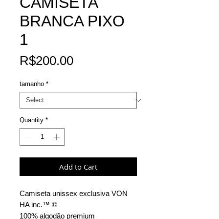
CAMISETA
BRANCA PIXO
1
Price
R$200.00
tamanho
*
Quantity
*
Add to Cart
Camiseta unissex exclusiva
VON
HA inc.™ ©
100% algodão premium