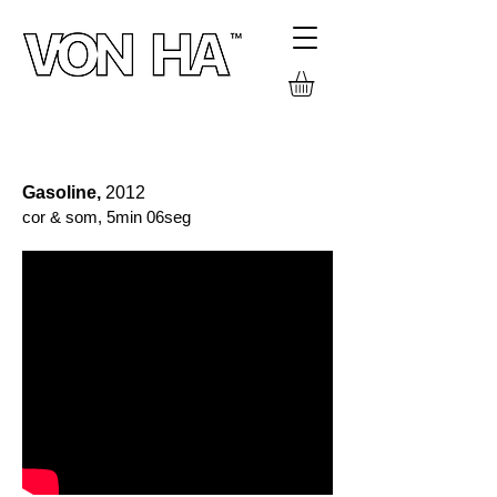
FILMES
Gasoline,
2012
cor & som, 5min 06seg