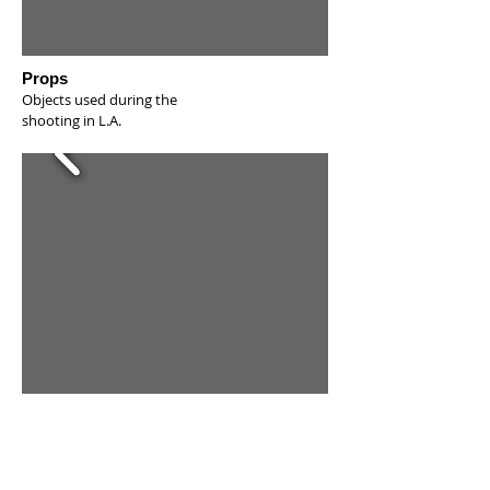
Props
Objects used during the
shooting in L.A.
Stills
Chromogenic print
"Fiery and bloody, Mia Wallace is