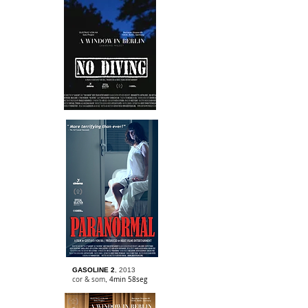
GASOLINE 2
, 20
13
cor & som
4min 58seg
,