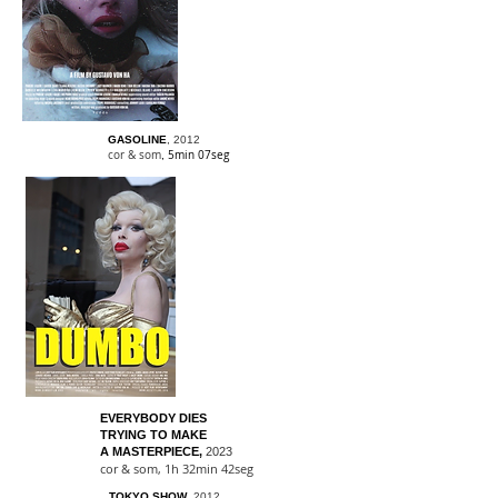
GASOLINE
, 2012
cor & som
5min 07seg
,
EVERYBODY DIES
TRYING
TO MAKE
A MASTERPIECE
,
2023
cor & som, 1h 32min 42seg
TOKYO SHOW
,
2012