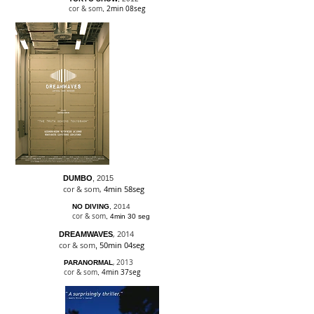
cor & som
2min 08seg
,
DUMBO
, 2015
cor & som,
4min 58seg
NO DIVING
,
2014
cor & som
,
4min 30 seg
, 201
4
DREAMWAVES
cor & som
50min 04seg
,
, 2013
PARANORMAL
cor & som
4min 37seg
,