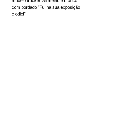
modelo trucker vermelho e branco
com bordado "Fui na sua exposição
e odiei".
TERMOS E CONDIÇÕES
POLÍTICA DE PRIVACIDADE
FORMAS DE PAGAMENTO
F.
A.Q
E-MAIL
NEWSLETTER
CON
TATO
VON HA™ © 2026 | CNPJ:
52.301.842
/0001-87 | Rua Osasco,
1808, Centro Empresarial Anhanguera | Cajamar - SP | CEP:
07753-040