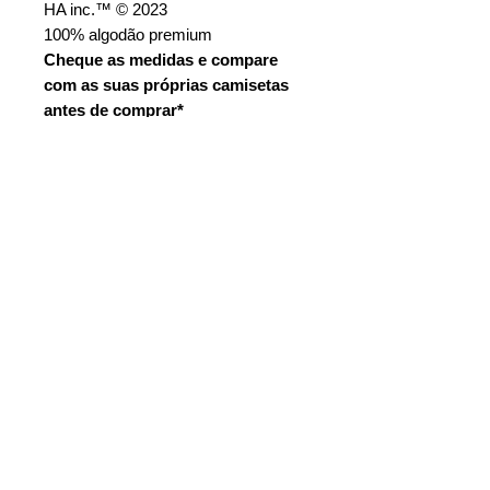
HA inc.™ © 2023
100% algodão premium
Cheque as medidas e compare
com as suas próprias camisetas
antes de comprar*
TERMOS E CONDIÇÕES
POLÍTICA DE PRIVACIDADE
FORMAS DE PAGAMENTO
F.
A.Q
E-MAIL
NEWSLETTER
CON
TATO
VON HA™ © 2026 | CNPJ:
52.301.842
/0001-87 | Rua Osasco,
1808, Centro Empresarial Anhanguera | Cajamar - SP | CEP: