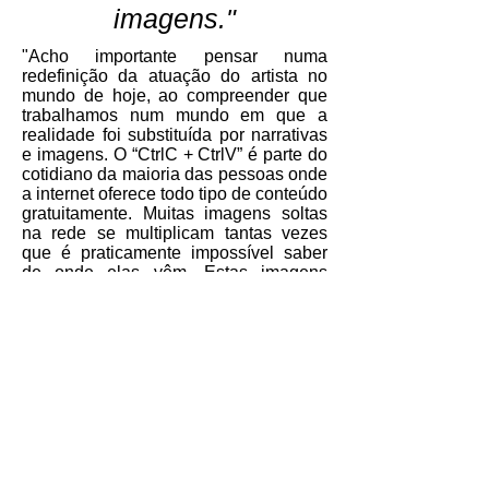
imagens."
"Acho importante pensar numa
redefinição da atuação do artista no
mundo de hoje, ao compreender que
trabalhamos num mundo em que a
realidade foi substituída por narrativas
e imagens. O “CtrlC + CtrlV” é parte do
cotidiano da maioria das pessoas onde
a internet oferece todo tipo de conteúdo
gratuitamente. Muitas imagens soltas
na rede se multiplicam tantas vezes
que é praticamente impossível saber
de onde elas vêm. Estas imagens
parecem estar prontas para serem
apropriadas".
Gustavo von Ha